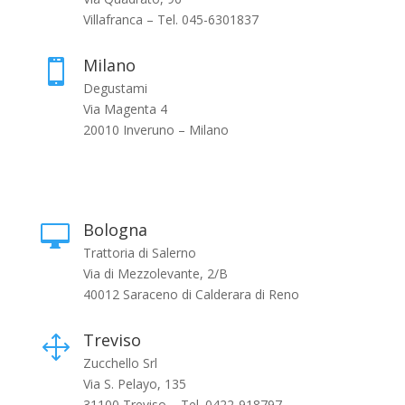
Villafranca – Tel. 045-6301837
Milano

Degustami
Via Magenta 4
20010 Inveruno – Milano
Bologna

Trattoria di Salerno
Via di Mezzolevante, 2/B
40012 Saraceno di Calderara di Reno
Treviso
1
Zucchello Srl
Via S. Pelayo, 135
31100 Treviso – Tel. 0422-918797